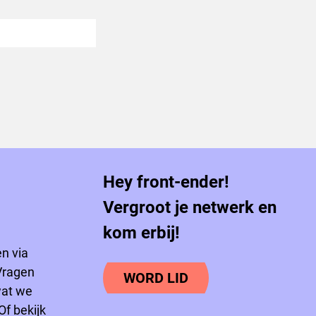
Hey front-ender!
Vergroot je netwerk en
kom erbij!
n via
Vragen
WORD LID
wat we
Of bekijk