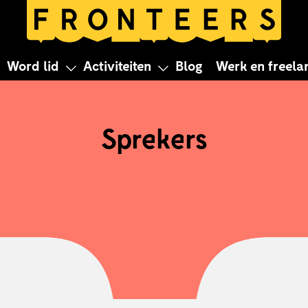
Sprekers
Word lid
Activiteiten
Blog
Werk en freela
Sprekers