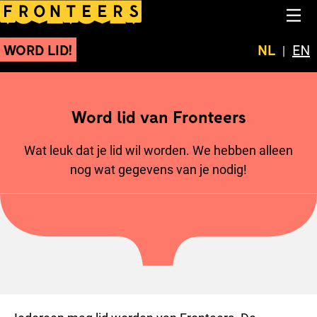
Word lid van Fronteers
NA
WORD LID!
Huidige t
NL
Swit
EN
Word lid van Fronteers
Wat leuk dat je lid wil worden. We hebben alleen
nog wat gegevens van je nodig!