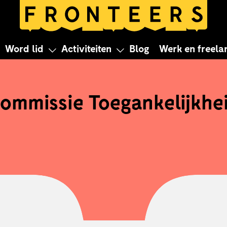
Commissie T
Word lid
Activiteiten
Blog
Werk en freela
ommissie Toegankelijkhe