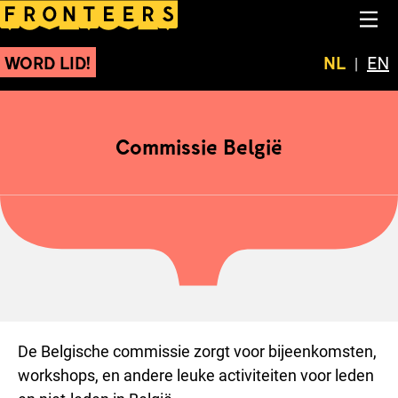
Commissie België
NA
WORD LID!
Huidige t
NL
Swit
EN
Commissie België
De Belgische commissie zorgt voor bijeenkomsten,
workshops, en andere leuke activiteiten voor leden