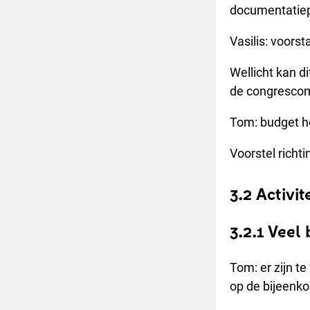
documentatiepa
Vasilis: voorst
Wellicht kan d
de congresco
Tom: budget ho
Voorstel richti
3.2 Activit
3.2.1 Veel
Tom: er zijn 
op de bijeenk