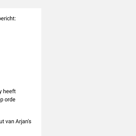
ericht:
y heeft
op orde
ut van Arjan's