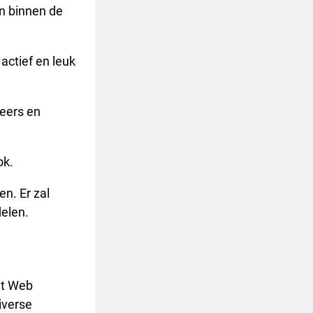
n binnen de
actief en leuk
teers en
ok.
en. Er zal
delen.
et Web
iverse