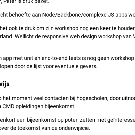
, Peter is druk bezet.
llicht behoefte aan Node/Backbone/complexe JS apps w
het ook te druk om zijn workshop nog een keer te houden,
rland. Wellicht de responsive web design workshop van V
 app met unit en end-to-end tests is nog geen workshop
 lopen door de lijst voor eventuele gevers.
ijs
op het moment veel contacten bij hogescholen, door uitno
en CMD opleidingen bijeenkomst.
nnenkort een bijeenkomst op poten zetten met geïnteress
over de toekomst van de onderwijscie.