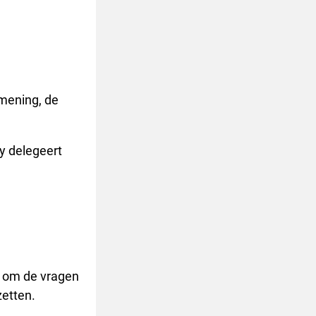
 mening, de
oy delegeert
e om de vragen
zetten.