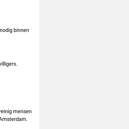
 nodig binnen
illigers.
 weinig mensen
n Amsterdam.