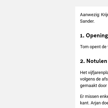
Aanwezig: Krijn
Sander.
1. Opening
Tom opent de 
2. Notulen
Het vijfjarenp
volgens de afs
gemaakt door K
Er missen enke
kant. Arjan do