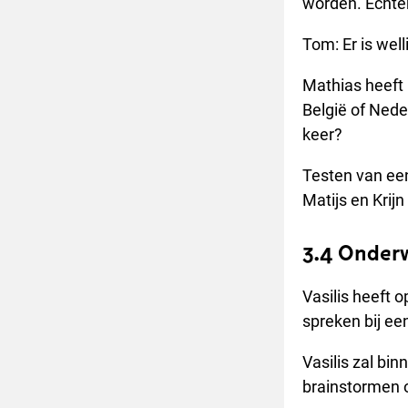
worden. Echter
Tom: Er is we
Mathias heeft 
België of Nede
keer?
Testen van een
Matijs en Krijn
3.4 Onderw
Vasilis heeft 
spreken bij e
Vasilis zal bi
brainstormen 