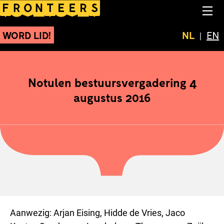
Notulen bestuursvergade
NA
WORD LID!
Huidige t
NL
Swit
EN
Notulen bestuursvergadering 4
augustus 2016
Aanwezig: Arjan Eising, Hidde de Vries, Jaco