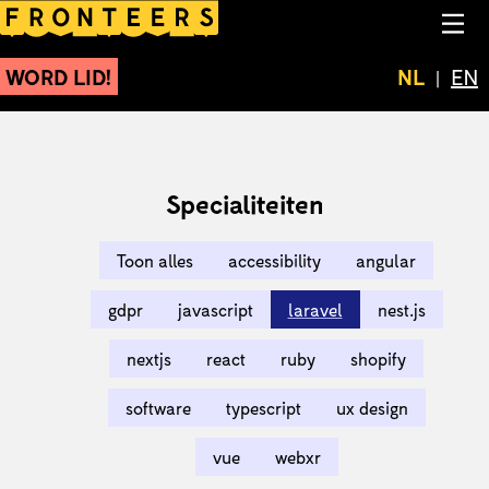
Freelancers gesorteerd op
NA
WORD LID!
Huidige t
NL
Swit
EN
Specialiteiten
Toon alles
accessibility
angular
gdpr
javascript
laravel
nest.js
nextjs
react
ruby
shopify
software
typescript
ux design
vue
webxr