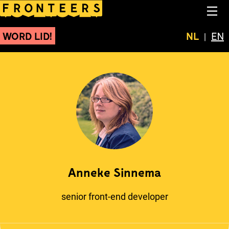
Anneke Sinnema
NA
WORD LID!
Huidige t
NL
Swit
EN
Anneke Sinnema
senior front-end developer