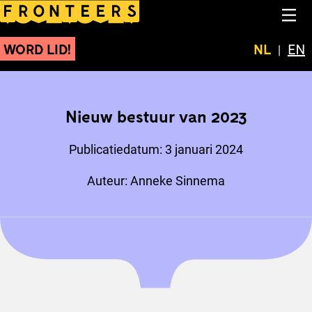
Nieuw bestuur van 2023
NA
WORD LID!
Huidige t
NL
Swit
EN
Nieuw bestuur van 2023
Publicatiedatum:
3 januari 2024
Auteur:
Anneke Sinnema