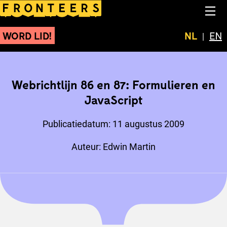
Webrichtlijn 86 en 87: F
NA
WORD LID!
Huidige t
NL
Swit
EN
Webrichtlijn 86 en 87: Formulieren en
JavaScript
Publicatiedatum:
11 augustus 2009
Auteur:
Edwin Martin