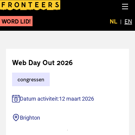
Web Day Out 2026
NA
WORD LID!
Huidige t
NL
Swit
EN
Web Day Out 2026
congressen
Datum activiteit:
12 maart 2026
Locatie
Brighton