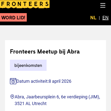
Fronteers Meetup bij Abr
NA
WORD LID!
Huidige t
NL
Swit
EN
Fronteers Meetup bij Abra
bijeenkomsten
Datum activiteit:
8 april 2026
Locatie
Abra, Jaarbeursplein 6, 6e verdieping (JIM),
3521 AL Utrecht