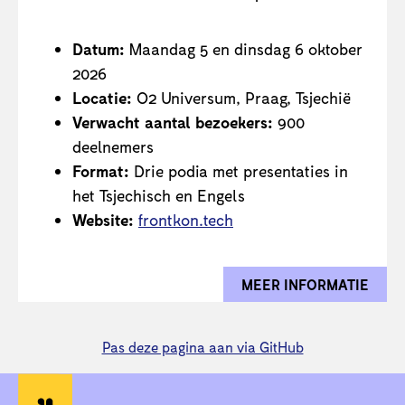
Datum:
Maandag 5 en dinsdag 6 oktober
2026
Locatie:
O2 Universum, Praag, Tsjechië
Verwacht aantal bezoekers:
900
deelnemers
Format:
Drie podia met presentaties in
het Tsjechisch en Engels
Website:
frontkon.tech
MEER INFORMATIE
OVER
Pas deze pagina aan via GitHub