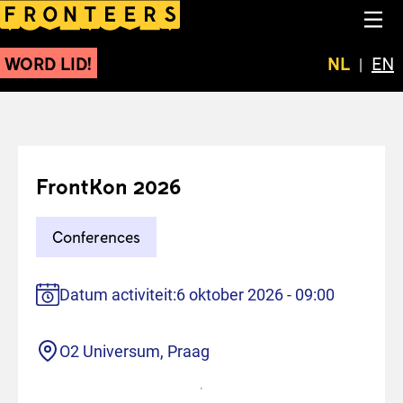
FrontKon 2026
NA
WORD LID!
Huidige t
NL
Swit
EN
FrontKon 2026
Conferences
Datum activiteit:
6 oktober 2026 - 09:00
Locatie
O2 Universum, Praag