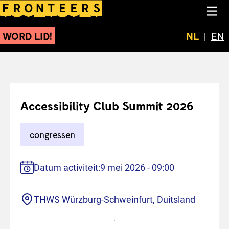
Accessibility Club Summi
NA
WORD LID!
Huidige t
NL
Swit
EN
Accessibility Club Summit 2026
congressen
Datum activiteit:
9 mei 2026 - 09:00
Locatie
THWS Würzburg-Schweinfurt, Duitsland